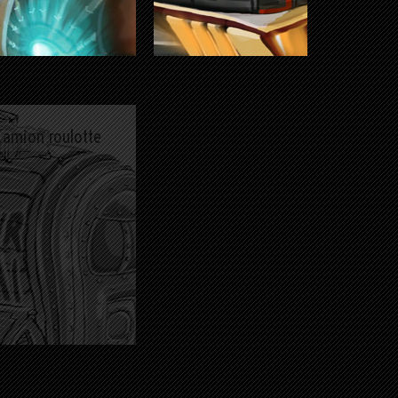
Camion roulotte
Faster