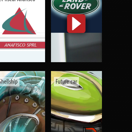
Shellship
Future car