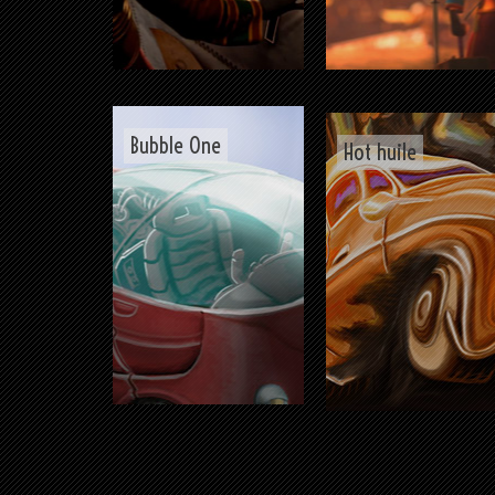
Bubble One
Hot huile
Monna
Gaz pod