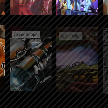
Cosmotrooper
Technicolor
Deck canon
Building I