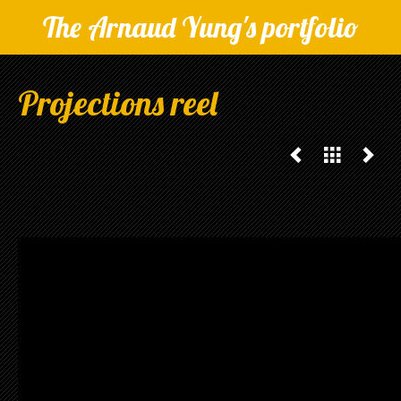
The Arnaud Yung's portfolio
Projections reel