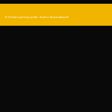
© 2026 The Arnaud Yung's portfolio - WordPress Theme by
Kadence WP