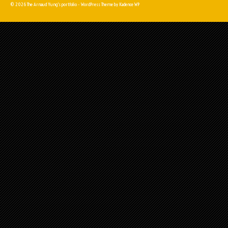
© 2026 The Arnaud Yung's portfolio - WordPress Theme by
Kadence WP