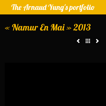
The Arnaud Yung's portfolio
« Namur En Mai » 2013