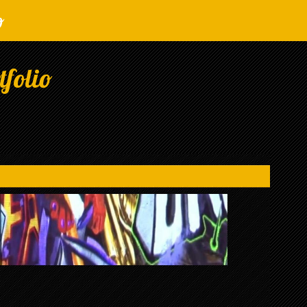
o
folio