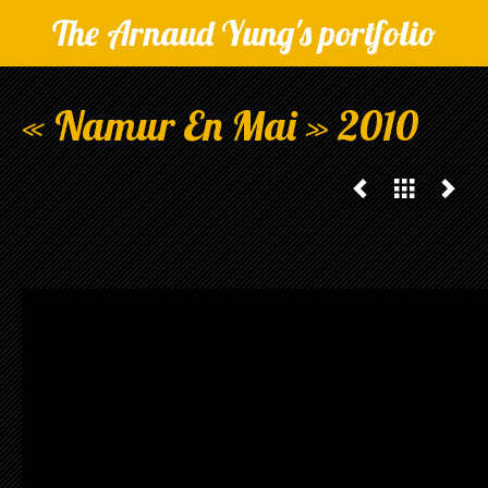
The Arnaud Yung's portfolio
« Namur En Mai » 2010