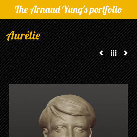
The Arnaud Yung's portfolio
Aurélie