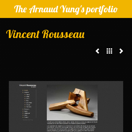
The Arnaud Yung's portfolio
Vincent Rousseau