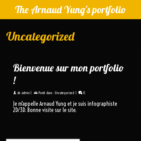
The Arnaud Yung's portfolio
Uncategorized
Bienvenue sur mon portfolio
!
de
admin
|
Posté dans :
Uncategorized
|
0
Je m’appelle Arnaud Yung et je suis infographiste
2D/3D. Bonne visite sur le site.