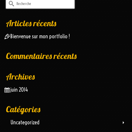
Rechercher :
Articles récents
Bienvenue sur mon portfolio !
Commentaires récents
Archives
juin 2014
Catégories
Uncategorized